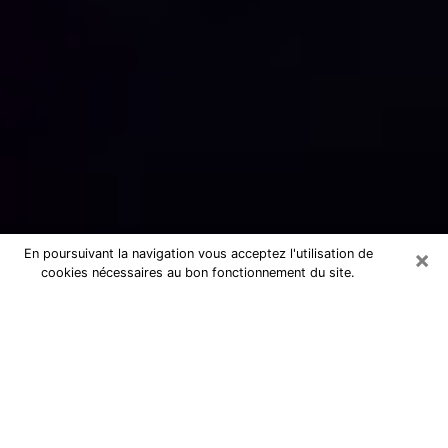
×
En poursuivant la navigation vous acceptez l'utilisation de
cookies nécessaires au bon fonctionnement du site.
Numérologue sérieux au Teil
(07400)
Numérologue au Teil propose une
voyance pas chère par téléphone pour
avoir des réponse précises à toutes
vos questions