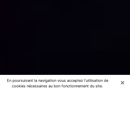
×
En poursuivant la navigation vous acceptez l'utilisation de
cookies nécessaires au bon fonctionnement du site.
Numérologue sérieux à Villers-
Cotterêts (02600)
Numérologue à Villers-Cotterêts
propose une voyance pas chère par
téléphone pour avoir des réponse